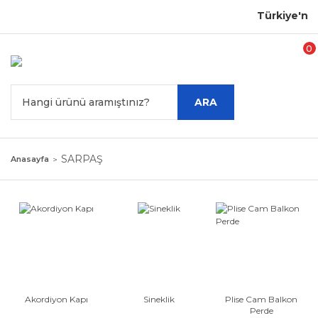
Geri Dön
Geri Dön
Geri Dön
Türkiye'nin PVC
Akordiyon Kapı
Sineklik
Jaluzi Perde
0
Alüminyum Jaluzi
TEK KANAT
PİLELİ SİNEKLİK
Perde
ARA
ÇİFT KANAT
STOR SİNEKLİK
Ahşap Jaluzi
SARPAŞ
Anasayfa
Akordiyon Kapı
Sineklik
Plise Cam Balkon
Perde