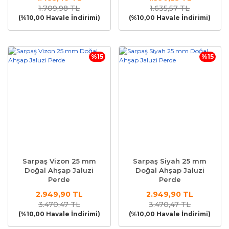
Sürme
Sürme
1.709,98 TL
1.635,57 TL
(%10,00 Havale İndirimi)
(%10,00 Havale İndirimi)
%15
%15
Sarpaş Vizon 25 mm
Sarpaş Siyah 25 mm
Doğal Ahşap Jaluzi
Doğal Ahşap Jaluzi
Perde
Perde
2.949,90 TL
2.949,90 TL
3.470,47 TL
3.470,47 TL
(%10,00 Havale İndirimi)
(%10,00 Havale İndirimi)