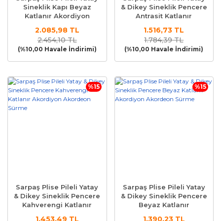
Sineklik Kapı Beyaz
& Dikey Sineklik Pencere
Katlanır Akordiyon
Antrasit Katlanır
Akordeon Sürme
Akordiyon Akordeon
2.085,98 TL
1.516,73 TL
Sürme
2.454,10 TL
1.784,39 TL
(%10,00 Havale İndirimi)
(%10,00 Havale İndirimi)
%15
%15
Sarpaş Plise Pileli Yatay
Sarpaş Plise Pileli Yatay
& Dikey Sineklik Pencere
& Dikey Sineklik Pencere
Kahverengi Katlanır
Beyaz Katlanır
Akordiyon Akordeon
Akordiyon Akordeon
1.453,49 TL
1.390,23 TL