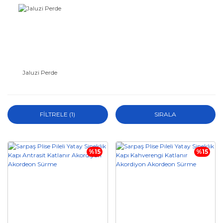
Jaluzi Perde
FİLTRELE
(1)
SIRALA
%15
%15