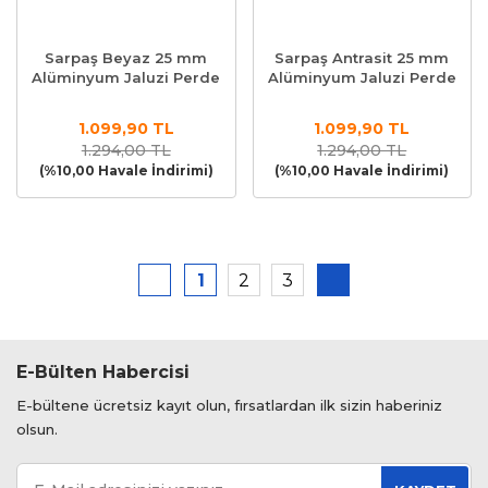
Sarpaş Beyaz 25 mm
Sarpaş Antrasit 25 mm
Alüminyum Jaluzi Perde
Alüminyum Jaluzi Perde
1.099,90 TL
1.099,90 TL
1.294,00 TL
1.294,00 TL
(%10,00 Havale İndirimi)
(%10,00 Havale İndirimi)
1
2
3
E-Bülten Habercisi
E-bültene ücretsiz kayıt olun, fırsatlardan ilk sizin haberiniz
olsun.