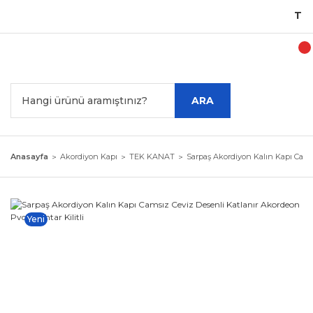
Türki
ARA
Anasayfa
Akordiyon Kapı
TEK KANAT
Sarpaş Akordiyon Kalın Kapı Camsı
Yeni