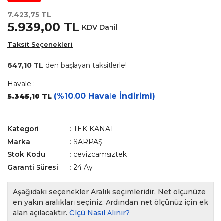
7.423,75 TL
5.939,00 TL
KDV Dahil
Taksit Seçenekleri
647,10 TL
den başlayan taksitlerle!
Havale :
(%10,00 Havale İndirimi)
5.345,10 TL
Kategori
TEK KANAT
Marka
SARPAŞ
Stok Kodu
cevizcamsıztek
Garanti Süresi
24 Ay
Aşağıdaki seçenekler Aralık seçimleridir. Net ölçünüze
en yakın aralıkları seçiniz. Ardından net ölçünüz için ek
alan açılacaktır.
Ölçü Nasıl Alınır?