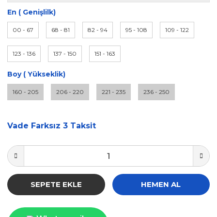
En ( Genişlilk)
00 - 67
68 - 81
82 - 94
95 - 108
109 - 122
123 - 136
137 - 150
151 - 163
Boy ( Yükseklik)
160 - 205
206 - 220
221 - 235
236 - 250
Vade Farksız 3 Taksit
SEPETE EKLE
HEMEN AL