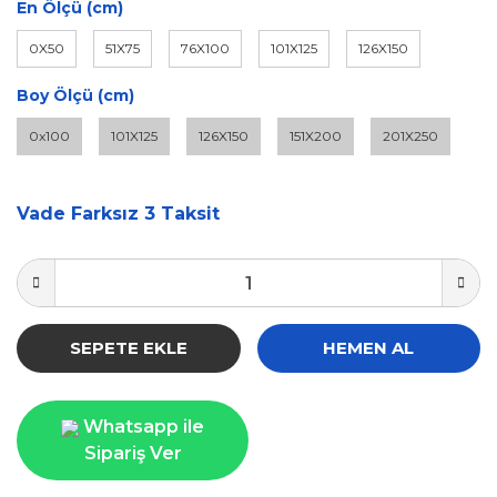
En Ölçü (cm)
0X50
51X75
76X100
101X125
126X150
Boy Ölçü (cm)
0x100
101X125
126X150
151X200
201X250
Vade Farksız 3 Taksit
SEPETE EKLE
HEMEN AL
Whatsapp ile
Sipariş Ver