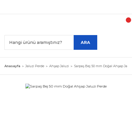
Tür
ARA
Anasayfa
Jaluzi Perde
Ahşap Jaluzi
Sarpaş Bej 50 mm Doğal Ahşap Jaluz