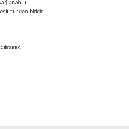
ğlanabilir.
itlerinden biridir.
lirsiniz.
mıza iletebilirsiniz.