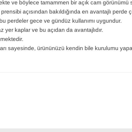
mekte ve böylece tamammen bir açık cam görünümü sa
 prensibi açısından bakıldığında en avantajlı perde çeş
u perdeler gece ve gündüz kullanımı uygundur.
 yer kaplar ve bu açıdan da avantajlıdır.
lmektedir.
tları sayesinde, ürününüzü kendin bile kurulumu yapabi
 konularda yetersiz gördüğünüz noktaları öneri formunu kullanarak tarafı
Bu ürüne ilk yorumu siz yapın!
Yorum Yaz