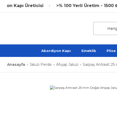
 Kapı Üreticisi
>% 100 Yerli Üretim - 1500 ₺ Üz
Akordiyon Kapı
Sineklik
Plise
Anasayfa
Jaluzi Perde
Ahşap Jaluzi
Sarpaş Antrasit 2