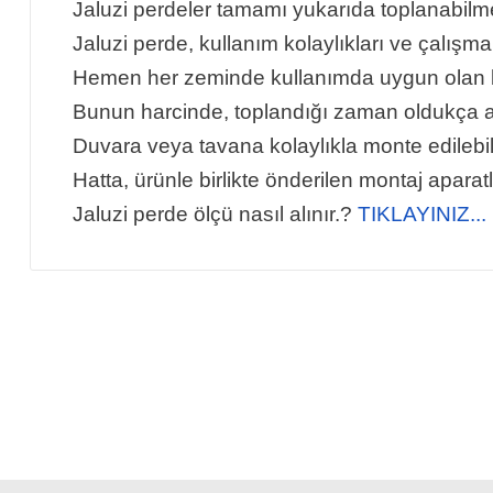
Jaluzi perdeler tamamı yukarıda toplanabil
Jaluzi perde, kullanım kolaylıkları ve çalışma
Hemen her zeminde kullanımda uygun olan b
Bunun harcinde, toplandığı zaman oldukça az
Duvara veya tavana kolaylıkla monte edilebi
Hatta, ürünle birlikte önderilen montaj apara
Jaluzi perde ölçü nasıl alınır.?
TIKLAYINIZ...
Bu ürünün fiyat bilgisi, resim, ürün açıklamalarında ve diğer
Görüş ve önerileriniz için teşekkür ederiz.
Ürün resmi kalitesiz, bozuk veya görüntülenemiyor.
Ürün açıklamasında eksik bilgiler bulunuyor.
Ürün bilgilerinde hatalar bulunuyor.
Ürün fiyatı diğer sitelerden daha pahalı.