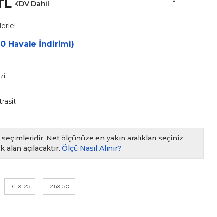
TL
KDV Dahil
erle!
0 Havale İndirimi)
zi
rasit
seçimleridir. Net ölçünüze en yakın aralıkları seçiniz.
k alan açılacaktır.
Ölçü Nasıl Alınır?
101X125
126X150