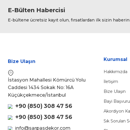
Bu ürüne benzer farklı alternatifler olmalı.
E-Bülten Habercisi
E-bültene ücretsiz kayıt olun, fırsatlardan ilk sizin haberin
Kurumsal
Bize Ulaşın
Hakkımızda
İstasyon Mahallesi Kömürcü Yolu
İletişim
Caddesi 1434 Sokak No: 16A
Bize Ulaşın
Küçükçekmece/İstanbul
Bayi Başvur
+90 (850) 308 47 56
Akordiyon Ka
+90 (850) 308 47 56
Sık Sorulan S
info@sarpasdekor.com