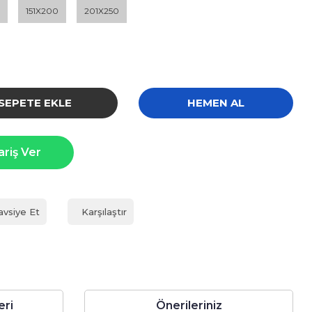
151X200
201X250
SEPETE EKLE
HEMEN AL
ariş Ver
avsiye Et
Karşılaştır
eri
Önerileriniz