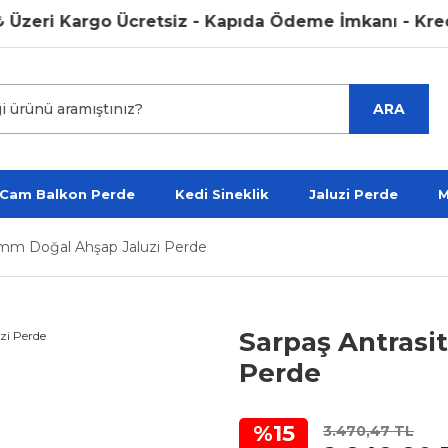
eri Kargo Ücretsiz - Kapıda Ödeme İmkanı - Kredi Ka
ARA
 Cam Balkon Perde
Kedi Sineklik
Jaluzi Perde
M
5 mm Doğal Ahşap Jaluzi Perde
Sarpaş Antrasi
Perde
%15
3.470,47 TL