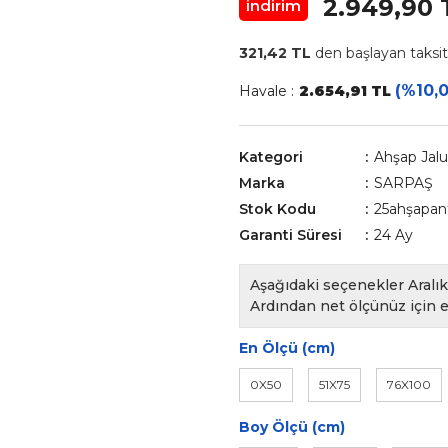
2.949,90 
indirim
321,42 TL
den başlayan taksitl
(%10,0
Havale :
2.654,91 TL
Kategori
Ahşap Jalu
Marka
SARPAŞ
Stok Kodu
25ahşapant
Garanti Süresi
24 Ay
Aşağıdaki seçenekler Aralık 
Ardından net ölçünüz için e
En Ölçü (cm)
0X50
51X75
76X100
Boy Ölçü (cm)