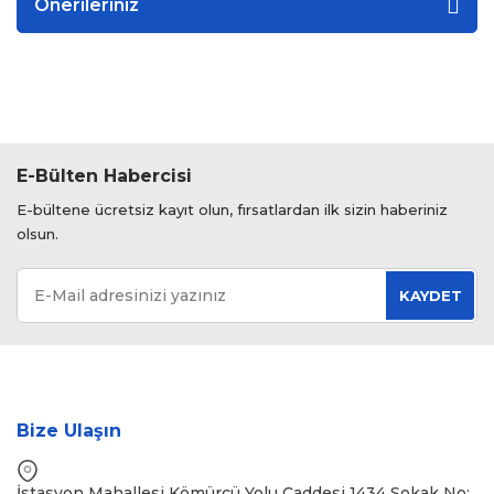
Önerileriniz
E-Bülten Habercisi
E-bültene ücretsiz kayıt olun, fırsatlardan ilk sizin haberiniz
olsun.
KAYDET
Bize Ulaşın
İstasyon Mahallesi Kömürcü Yolu Caddesi 1434 Sokak No: