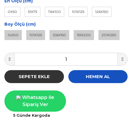
En Ölçü (cm)
0X50
51X75
76X100
101X125
126X150
Boy Ölçü (cm)
0x100
101X125
126X150
151X200
201X250
SEPETE EKLE
HEMEN AL
Whatsapp ile
Sipariş Ver
5 Günde Kargoda