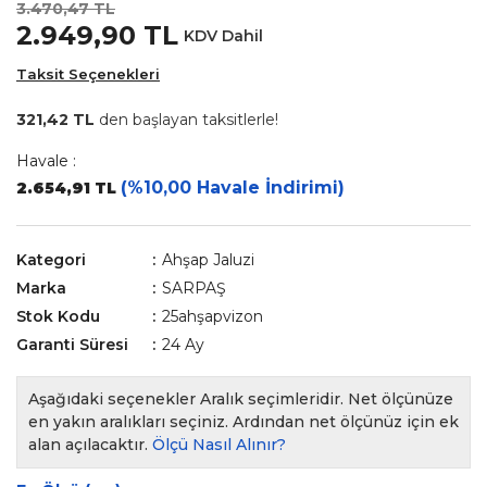
3.470,47 TL
2.949,90 TL
KDV Dahil
Taksit Seçenekleri
321,42 TL
den başlayan taksitlerle!
Havale :
(%10,00 Havale İndirimi)
2.654,91 TL
Kategori
Ahşap Jaluzi
Marka
SARPAŞ
Stok Kodu
25ahşapvizon
Garanti Süresi
24 Ay
Aşağıdaki seçenekler Aralık seçimleridir. Net ölçünüze
en yakın aralıkları seçiniz. Ardından net ölçünüz için ek
alan açılacaktır.
Ölçü Nasıl Alınır?