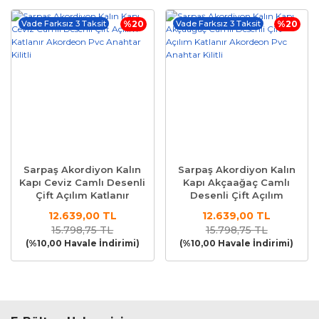
Vade Farksız 3 Taksit
%20
Vade Farksız 3 Taksit
%20
Sarpaş Akordiyon Kalın
Sarpaş Akordiyon Kalın
Kapı Ceviz Camlı Desenli
Kapı Akçaağaç Camlı
Çift Açılım Katlanır
Desenli Çift Açılım
Akordeon Pvc Anahtar
Katlanır Akordeon Pvc
12.639,00 TL
12.639,00 TL
Kilitli
Anahtar Kilitli
15.798,75 TL
15.798,75 TL
(%10,00 Havale İndirimi)
(%10,00 Havale İndirimi)