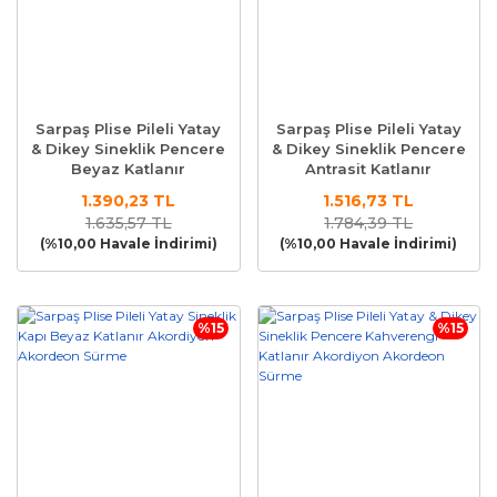
Sarpaş Plise Pileli Yatay
Sarpaş Plise Pileli Yatay
& Dikey Sineklik Pencere
& Dikey Sineklik Pencere
Beyaz Katlanır
Antrasit Katlanır
Akordiyon Akordeon
Akordiyon Akordeon
1.390,23 TL
1.516,73 TL
Sürme
Sürme
1.635,57 TL
1.784,39 TL
(%10,00 Havale İndirimi)
(%10,00 Havale İndirimi)
%15
%15