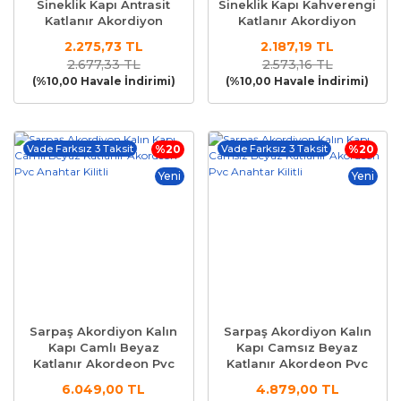
Sineklik Kapı Antrasit
Sineklik Kapı Kahverengi
Katlanır Akordiyon
Katlanır Akordiyon
Akordeon Sürme
Akordeon Sürme
2.275,73 TL
2.187,19 TL
2.677,33 TL
2.573,16 TL
(%10,00 Havale İndirimi)
(%10,00 Havale İndirimi)
Vade Farksız 3 Taksit
%20
Vade Farksız 3 Taksit
%20
Yeni
Yeni
Sarpaş Akordiyon Kalın
Sarpaş Akordiyon Kalın
Kapı Camlı Beyaz
Kapı Camsız Beyaz
Katlanır Akordeon Pvc
Katlanır Akordeon Pvc
Anahtar Kilitli
Anahtar Kilitli
6.049,00 TL
4.879,00 TL