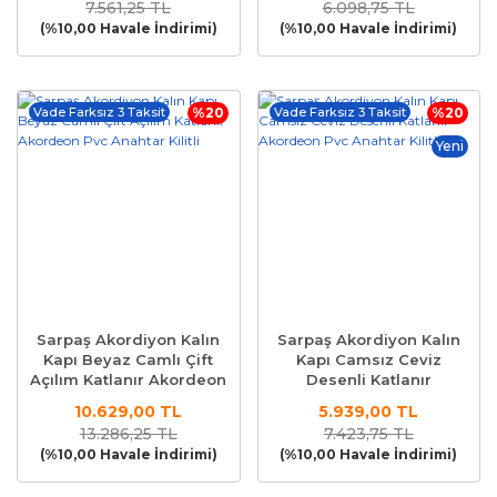
7.561,25 TL
6.098,75 TL
(%10,00 Havale İndirimi)
(%10,00 Havale İndirimi)
Vade Farksız 3 Taksit
%20
Vade Farksız 3 Taksit
%20
Yeni
Sarpaş Akordiyon Kalın
Sarpaş Akordiyon Kalın
Kapı Beyaz Camlı Çift
Kapı Camsız Ceviz
Açılım Katlanır Akordeon
Desenli Katlanır
Pvc Anahtar Kilitli
Akordeon Pvc Anahtar
10.629,00 TL
5.939,00 TL
Kilitli
13.286,25 TL
7.423,75 TL
(%10,00 Havale İndirimi)
(%10,00 Havale İndirimi)