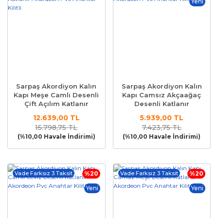
Yeni
Sarpaş Akordiyon Kalın
Sarpaş Akordiyon Kalın
Kapı Meşe Camlı Desenli
Kapı Camsız Akçaağaç
Çift Açılım Katlanır
Desenli Katlanır
Akordeon Pvc Anahtar
Akordeon Pvc Anahtar
12.639,00 TL
5.939,00 TL
Kilitli
Kilitli
15.798,75 TL
7.423,75 TL
(%10,00 Havale İndirimi)
(%10,00 Havale İndirimi)
Vade Farksız 3 Taksit
%20
Vade Farksız 3 Taksit
%20
Yeni
Yeni