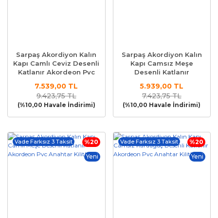
Sarpaş Akordiyon Kalın
Sarpaş Akordiyon Kalın
Kapı Camlı Ceviz Desenli
Kapı Camsız Meşe
Katlanır Akordeon Pvc
Desenli Katlanır
Anahtar Kilitli
Akordeon Pvc Anahtar
7.539,00 TL
5.939,00 TL
Kilitli
9.423,75 TL
7.423,75 TL
(%10,00 Havale İndirimi)
(%10,00 Havale İndirimi)
Vade Farksız 3 Taksit
%20
Vade Farksız 3 Taksit
%20
Yeni
Yeni