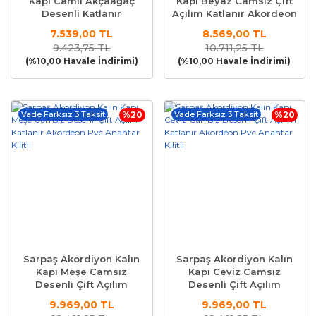
Kapı Camlı Akçaağaç
Kapı Beyaz Camsız Çift
Desenli Katlanır
Açılım Katlanır Akordeon
Akordeon Pvc Anahtar
Pvc Anahtar Kilitli
7.539,00 TL
8.569,00 TL
Kilitli
9.423,75 TL
10.711,25 TL
(%10,00 Havale İndirimi)
(%10,00 Havale İndirimi)
Vade Farksız 3 Taksit
%20
Vade Farksız 3 Taksit
%20
Sarpaş Akordiyon Kalın
Sarpaş Akordiyon Kalın
Kapı Meşe Camsız
Kapı Ceviz Camsız
Desenli Çift Açılım
Desenli Çift Açılım
Katlanır Akordeon Pvc
Katlanır Akordeon Pvc
9.969,00 TL
9.969,00 TL
Anahtar Kilitli
Anahtar Kilitli