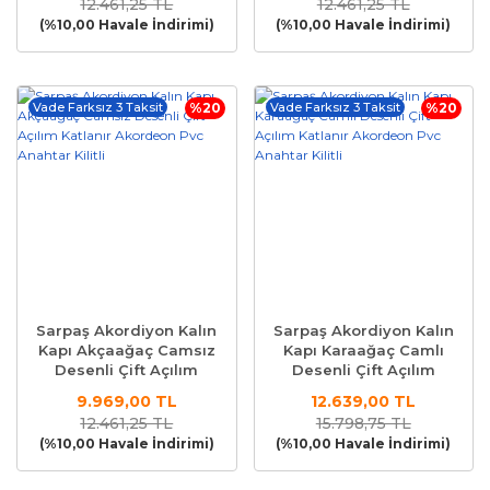
12.461,25 TL
12.461,25 TL
(%10,00 Havale İndirimi)
(%10,00 Havale İndirimi)
Vade Farksız 3 Taksit
%20
Vade Farksız 3 Taksit
%20
Sarpaş Akordiyon Kalın
Sarpaş Akordiyon Kalın
Kapı Akçaağaç Camsız
Kapı Karaağaç Camlı
Desenli Çift Açılım
Desenli Çift Açılım
Katlanır Akordeon Pvc
Katlanır Akordeon Pvc
9.969,00 TL
12.639,00 TL
Anahtar Kilitli
Anahtar Kilitli
12.461,25 TL
15.798,75 TL
(%10,00 Havale İndirimi)
(%10,00 Havale İndirimi)