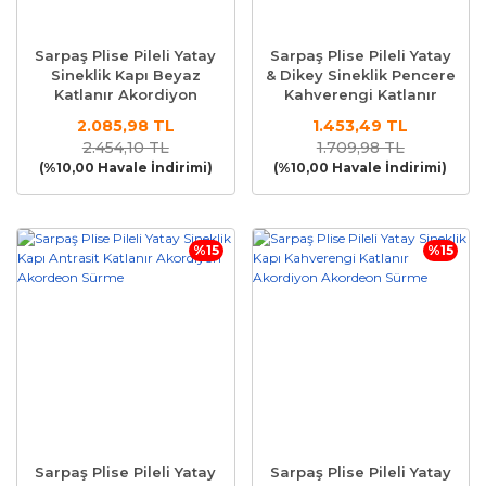
Sarpaş Plise Pileli Yatay
Sarpaş Plise Pileli Yatay
Sineklik Kapı Beyaz
& Dikey Sineklik Pencere
Katlanır Akordiyon
Kahverengi Katlanır
Akordeon Sürme
Akordiyon Akordeon
2.085,98 TL
1.453,49 TL
Sürme
2.454,10 TL
1.709,98 TL
(%10,00 Havale İndirimi)
(%10,00 Havale İndirimi)
%15
%15
Sarpaş Plise Pileli Yatay
Sarpaş Plise Pileli Yatay