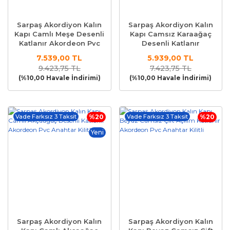
Sarpaş Akordiyon Kalın
Sarpaş Akordiyon Kalın
Kapı Camlı Meşe Desenli
Kapı Camsız Karaağaç
Katlanır Akordeon Pvc
Desenli Katlanır
Anahtar Kilitli
Akordeon Pvc Anahtar
7.539,00 TL
5.939,00 TL
Kilitli
9.423,75 TL
7.423,75 TL
(%10,00 Havale İndirimi)
(%10,00 Havale İndirimi)
Vade Farksız 3 Taksit
%20
Vade Farksız 3 Taksit
%20
Yeni
Sarpaş Akordiyon Kalın
Sarpaş Akordiyon Kalın