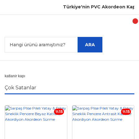
Türkiye'nin PVC Akordeon Kapı Üret
ARA
katlanir kapı
Çok Satanlar
%15
%15