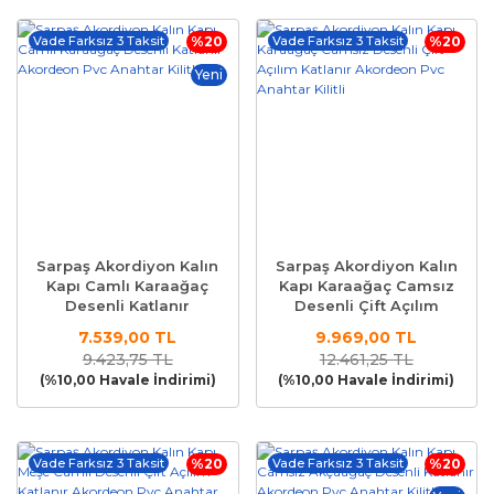
Vade Farksız 3 Taksit
%20
Vade Farksız 3 Taksit
%20
Yeni
Sarpaş Akordiyon Kalın
Sarpaş Akordiyon Kalın
Kapı Camlı Karaağaç
Kapı Karaağaç Camsız
Desenli Katlanır
Desenli Çift Açılım
Akordeon Pvc Anahtar
Katlanır Akordeon Pvc
7.539,00 TL
9.969,00 TL
Kilitli
Anahtar Kilitli
9.423,75 TL
12.461,25 TL
(%10,00 Havale İndirimi)
(%10,00 Havale İndirimi)
Vade Farksız 3 Taksit
%20
Vade Farksız 3 Taksit
%20