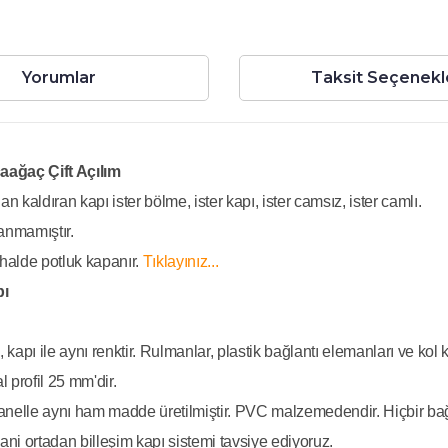
Yorumlar
Taksit Seçenekl
aağaç Çift Açılım
n kaldıran kapı ister bölme, ister kapı, ister camsız, ister camlı.
nmamıştır.
 halde potluk kapanır.
Tıklayınız...
pı
 kapı ile aynı renktir. Rulmanlar, plastik bağlantı elemanları ve kol kil
l profil 25 mm'dir.
 panelle aynı ham madde üretilmiştir. PVC malzemedendir. Hiçbir ba
ani ortadan billeşim kapı sistemi tavsiye ediyoruz.