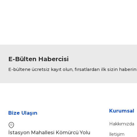
Ürün resmi kalitesiz, bozuk veya görüntülenemiyor.
Ürün açıklamasında eksik bilgiler bulunuyor.
Ürün bilgilerinde hatalar bulunuyor.
Ürün fiyatı diğer sitelerden daha pahalı.
Bu ürüne benzer farklı alternatifler olmalı.
E-Bülten Habercisi
E-bültene ücretsiz kayıt olun, fırsatlardan ilk sizin haberin
Kurumsal
Bize Ulaşın
Hakkımızda
İstasyon Mahallesi Kömürcü Yolu
İletişim