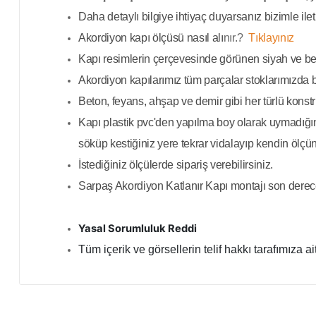
Daha detaylı bilgiye ihtiyaç duyarsanız bizimle ilet
Akordiyon kapı ölçüsü nasıl alı
nır.?
Tıklayınız
Kapı resimlerin çerçevesinde görünen siyah ve bey
Akordiyon kapılarımız tüm parçalar stoklarımızda bul
Beton, feyans, ahşap ve demir gibi her türlü konstr
Kapı plastik pvc'den yapılma boy olarak uymadığında
söküp kestiğiniz yere tekrar vidalayıp kendin ölçün
İstediğiniz ölçülerde sipariş verebilirsiniz.
Sarpaş Akordiyon Katlanır Kapı montajı son derec
Yasal Sorumluluk Reddi
Tüm içerik ve görsellerin telif hakkı tarafımıza ai
Bu ürünün fiyat bilgisi, resim, ürün açıklamalarında ve diğer
Görüş ve önerileriniz için teşekkür ederiz.