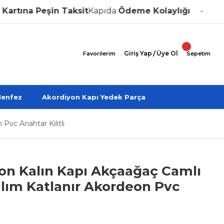
ına Peşin Taksit
Kapıda
Ödeme Kolaylığı
Özel Ü
Giriş Yap
/
Üye Ol
Favorilerim
Sepetim
enfez
Akordiyon Kapı Yedek Parça
Pvc Anahtar Kilitli
on Kalın Kapı Akçaağaç Camlı
ılım Katlanır Akordeon Pvc