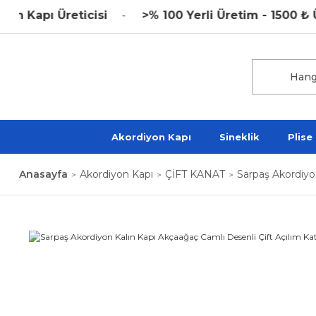
apı Üreticisi
>% 100 Yerli Üretim - 1500 ₺ Üzer
Akordiyon Kapı
Sineklik
Plise
Anasayfa
Akordiyon Kapı
ÇİFT KANAT
Sarpaş Akordiyon