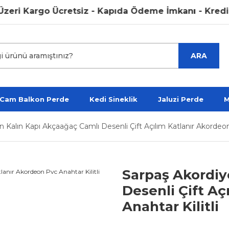
i Kargo Ücretsiz - Kapıda Ödeme İmkanı - Kredi Kart
ARA
 Cam Balkon Perde
Kedi Sineklik
Jaluzi Perde
M
 Kalın Kapı Akçaağaç Camlı Desenli Çift Açılım Katlanır Akordeon 
Sarpaş Akordiy
Desenli Çift Aç
Anahtar Kilitli