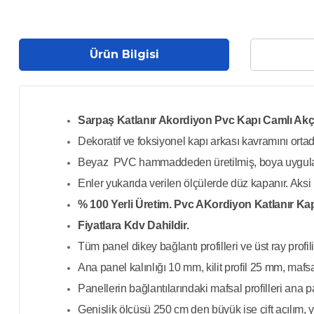
Ürün Bilgisi
Sarpaş Katlanır Akordiyon Pvc Kapı Camlı Akç
Dekoratif ve foksiyonel
kapı arkası kavramını ortada
Beyaz PVC hammaddeden üretilmiş, boya uygula
Enler yukarıda verilen ölçülerde düz kapanır. Aksi
% 100 Yerli Üretim. Pvc AKordiyon Katlanır Ka
Fiyatlara Kdv Dahildir.
Tüm panel dikey bağlantı profilleri ve üst ray profili,
Ana panel kalınlığı 10 mm, kilit profil 25 mm, mafsa
Panellerin bağlantılarındaki mafsal profilleri ana
Genişlik ölçüsü 250 cm den büyük ise çift açılım, y