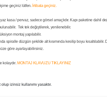
işime geçiniz lütfen.
İrtibata geçiniz.
az kasa / pervaz, sadece görsel amaçlıdır. Kapı paketine dahil deği
unabilir. Tek tek değiştilerek, yenilenebilir.
üksiyon montaj yapılabilir.
 spiralle düzgün şekilde alt kısımında kesilip boyu kısaltılabilir. D
üze göre ayarlayabilirsiniz.
e kolaydır
.
MONTAJ KLAVUZU TIKLAYINIZ
t olup izinsiz kullanımı yasaktır.
 konularda yetersiz gördüğünüz noktaları öneri formunu kullanarak tarafı
Bu ürüne ilk yorumu siz yapın!