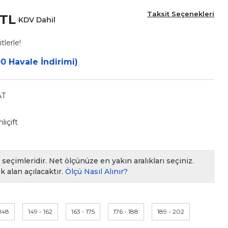
Taksit Seçenekleri
 TL
KDV Dahil
tlerle!
0 Havale İndirimi)
AT
ıçift
seçimleridir. Net ölçünüze en yakın aralıkları seçiniz.
k alan açılacaktır.
Ölçü Nasıl Alınır?
 148
149 - 162
163 - 175
176 - 188
189 - 202