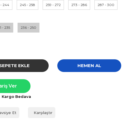
 - 244
245 - 258
259 - 272
273 - 286
287 - 300
1 - 235
236 - 250
SEPETE EKLE
HEMEN AL
ariş Ver
Kargo Bedava
avsiye Et
Karşılaştır