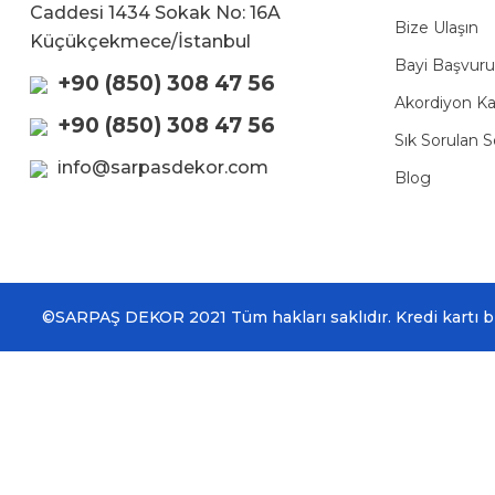
Caddesi 1434 Sokak No: 16A
Bize Ulaşın
Küçükçekmece/İstanbul
Bayi Başvur
+90 (850) 308 47 56
Akordiyon Ka
+90 (850) 308 47 56
Sık Sorulan S
info@sarpasdekor.com
Blog
©SARPAŞ DEKOR 2021 Tüm hakları saklıdır. Kredi kartı bilg