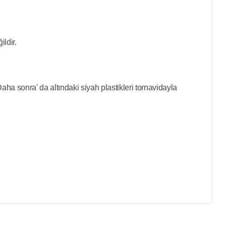
ldir.
aha sonra' da altındaki siyah plastikleri tornavidayla
mıza iletebilirsiniz.