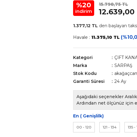
%20
15.798,75 TL
12.639,00
indirim
1.377,12 TL
den başlayan taksi
(%10,0
Havale :
11.375,10 TL
Kategori
ÇİFT KAN
Marka
SARPAŞ
Stok Kodu
akağaçcaml
Garanti Süresi
24 Ay
Aşağıdaki seçenekler Aralık 
Ardından net ölçünüz için e
En ( Genişlilk)
00 - 120
121 - 134
135 -