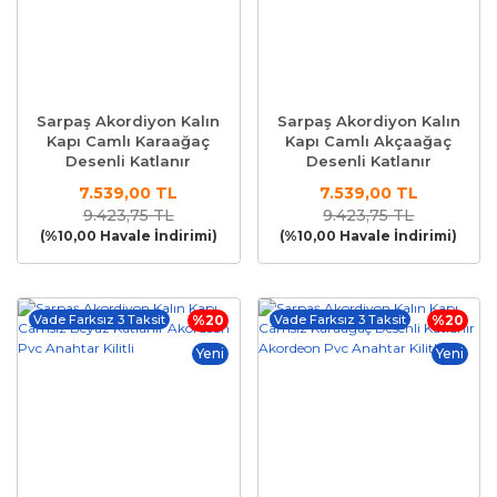
Sarpaş Akordiyon Kalın
Sarpaş Akordiyon Kalın
Kapı Camlı Karaağaç
Kapı Camlı Akçaağaç
Desenli Katlanır
Desenli Katlanır
Akordeon Pvc Anahtar
Akordeon Pvc Anahtar
7.539,00 TL
7.539,00 TL
Kilitli
Kilitli
9.423,75 TL
9.423,75 TL
(%10,00 Havale İndirimi)
(%10,00 Havale İndirimi)
Vade Farksız 3 Taksit
%20
Vade Farksız 3 Taksit
%20
Yeni
Yeni