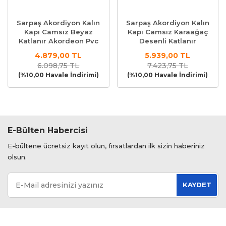
Sarpaş Akordiyon Kalın
Sarpaş Akordiyon Kalın
Kapı Camsız Beyaz
Kapı Camsız Karaağaç
Katlanır Akordeon Pvc
Desenli Katlanır
Anahtar Kilitli
Akordeon Pvc Anahtar
4.879,00 TL
5.939,00 TL
Kilitli
6.098,75 TL
7.423,75 TL
(%10,00 Havale İndirimi)
(%10,00 Havale İndirimi)
E-Bülten Habercisi
E-bültene ücretsiz kayıt olun, fırsatlardan ilk sizin haberiniz
olsun.
KAYDET