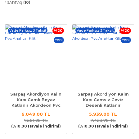
SARPAŞ
(10)
Vade Farksız 3 Taksit
%20
Vade Farksız 3 Taksit
%20
Yeni
Yeni
Sarpaş Akordiyon Kalın
Sarpaş Akordiyon Kalın
Kapı Camlı Beyaz
Kapı Camsız Ceviz
Katlanır Akordeon Pvc
Desenli Katlanır
Anahtar Kilitli
Akordeon Pvc Anahtar
6.049,00 TL
5.939,00 TL
Kilitli
7.561,25 TL
7.423,75 TL
(%10,00 Havale İndirimi)
(%10,00 Havale İndirimi)