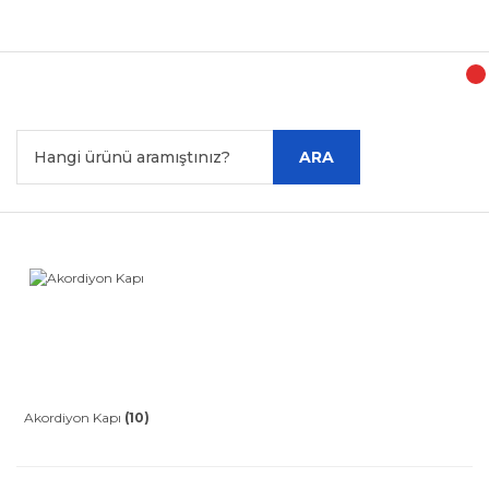
T
ARA
Akordiyon Kapı
(10)