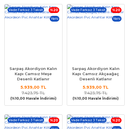
Vade Farksız 3 Taksit
%20
Vade Farksız 3 Taksit
%20
Yeni
Yeni
Sarpaş Akordiyon Kalın
Sarpaş Akordiyon Kalın
Kapı Camsız Meşe
Kapı Camsız Akçaağaç
Desenli Katlanır
Desenli Katlanır
Akordeon Pvc Anahtar
Akordeon Pvc Anahtar
5.939,00 TL
5.939,00 TL
Kilitli
Kilitli
7.423,75 TL
7.423,75 TL
(%10,00 Havale İndirimi)
(%10,00 Havale İndirimi)
Vade Farksız 3 Taksit
%20
Vade Farksız 3 Taksit
%20
Yeni
Yeni