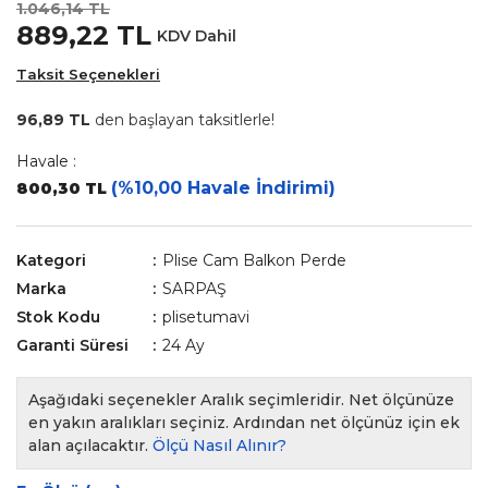
1.046,14 TL
889,22 TL
KDV Dahil
Taksit Seçenekleri
96,89 TL
den başlayan taksitlerle!
Havale :
(%10,00 Havale İndirimi)
800,30 TL
Kategori
Plise Cam Balkon Perde
Marka
SARPAŞ
Stok Kodu
plisetumavi
Garanti Süresi
24 Ay
Aşağıdaki seçenekler Aralık seçimleridir. Net ölçünüze
en yakın aralıkları seçiniz. Ardından net ölçünüz için ek
alan açılacaktır.
Ölçü Nasıl Alınır?