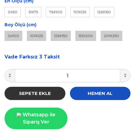
En Ölçü (cm)
0X50
51X75
76X100
101X125
126X150
Boy Ölçü (cm)
0x100
101X125
126X150
151X200
201X250
Vade Farksız 3 Taksit
SEPETE EKLE
HEMEN AL
Whatsapp ile
Sipariş Ver