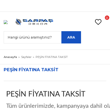
Geri Dön
Geri Dön
Geri Dön
T
Akordiyon Kapı
Sineklik
Jaluzi Perde
0
Alüminyum Jaluzi
TEK KANAT
PİLELİ SİNEKLİK
Perde
ARA
ÇİFT KANAT
STOR SİNEKLİK
Ahşap Jaluzi
Anasayfa
Sayfalar
PEŞİN FİYATINA TAKSİT
PEŞİN FİYATINA TAKSİT
PEŞİN FİYATINA TAKSİT
Tüm ürünlerimizde, kampanyaya dahil ola