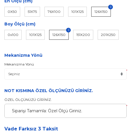
En Ölçü (cm)
0X50
51X75
76X100
101X125
126X150
Boy Ölçü (cm)
0x100
101X125
126X150
151X200
201X250
Mekanizma Yönü
Mekanizma Yönü
*
NOT KISMINA ÖZEL ÖLÇÜNÜZÜ GİRİNİZ.
ÖZEL ÖLÇÜNÜZÜ GİRİNİZ.
*
Vade Farksız 3 Taksit