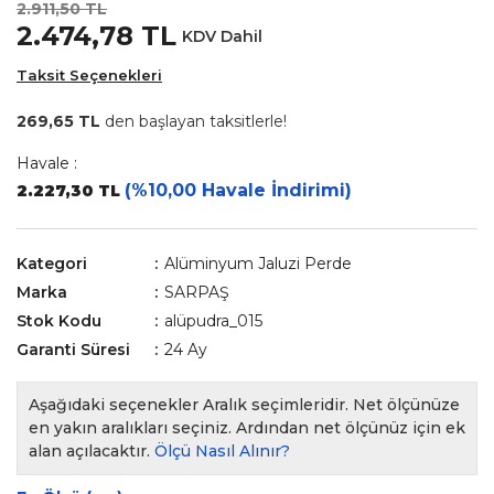
2.911,50 TL
2.474,78 TL
KDV Dahil
Taksit Seçenekleri
269,65 TL
den başlayan taksitlerle!
Havale :
(%10,00 Havale İndirimi)
2.227,30 TL
Kategori
Alüminyum Jaluzi Perde
Marka
SARPAŞ
Stok Kodu
alüpudra_015
Garanti Süresi
24 Ay
Aşağıdaki seçenekler Aralık seçimleridir. Net ölçünüze
en yakın aralıkları seçiniz. Ardından net ölçünüz için ek
alan açılacaktır.
Ölçü Nasıl Alınır?