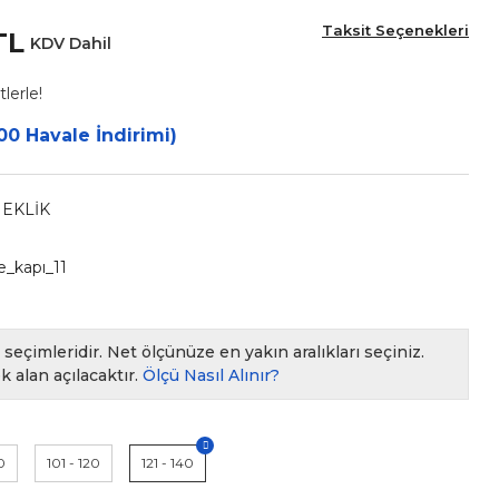
Taksit Seçenekleri
TL
KDV Dahil
lerle!
00 Havale İndirimi)
NEKLİK
e_kapı_11
seçimleridir. Net ölçünüze en yakın aralıkları seçiniz.
k alan açılacaktır.
Ölçü Nasıl Alınır?
0
101 - 120
121 - 140