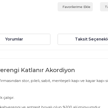
T
Yorumlar
Taksit Seçenekl
verengi Katlanır Akordiyon
sından stor, pileli, sabit, menteşeli kapı ve kayar kapı sine
 çalışır.
az, kahverengi ve antrasit boyalı olup %100 alüminyumdur.