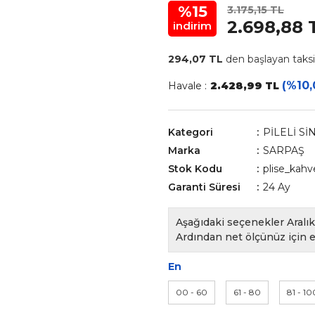
%15
3.175,15 TL
2.698,88 
indirim
294,07 TL
den başlayan taksit
(%10,
Havale :
2.428,99 TL
Kategori
PİLELİ Sİ
Marka
SARPAŞ
Stok Kodu
plise_kahv
Garanti Süresi
24 Ay
Aşağıdaki seçenekler Aralık 
Ardından net ölçünüz için e
En
00 - 60
61 - 80
81 - 10