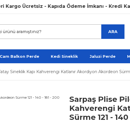
rgo Ücretsiz - Kapıda Ödeme İmkanı - Kredi Kartına P
ARA
 Cam Balkon Perde
Kedi Sineklik
Jaluzi Perde
M
i Yatay Sineklik Kapı Kahverengi Katlanır Akordiyon Akordeon Sürme
Sarpaş Plise Pil
Kahverengi Kat
Sürme 121 - 140 