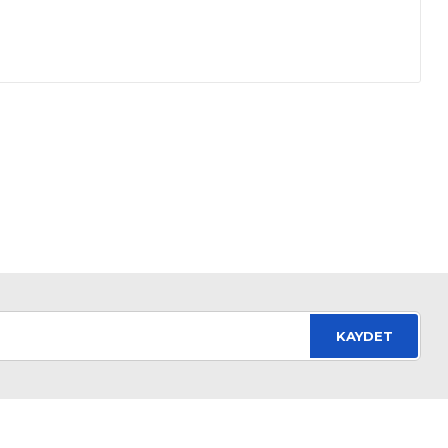
mıza iletebilirsiniz.
KAYDET