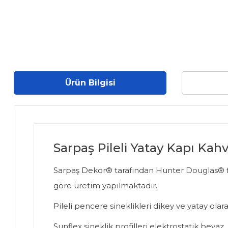
Ürün Bilgisi
Sarpaş Pileli Yatay Kapı Kah
Sarpaş Dekor® tarafından Hunter Douglas® firma
göre üretim yapılmaktadır.
Pileli pencere sineklikleri dikey ve yatay olarak
Sunflex sineklik profilleri elektrostatik bey