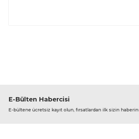
Bu ürünün fiyat bilgisi, resim, ürün açıklamalarında ve diğer
Görüş ve önerileriniz için teşekkür ederiz.
Ürün resmi kalitesiz, bozuk veya görüntülenemiyor.
Ürün açıklamasında eksik bilgiler bulunuyor.
Ürün bilgilerinde hatalar bulunuyor.
Ürün fiyatı diğer sitelerden daha pahalı.
Bu ürüne benzer farklı alternatifler olmalı.
E-Bülten Habercisi
E-bültene ücretsiz kayıt olun, fırsatlardan ilk sizin haberin