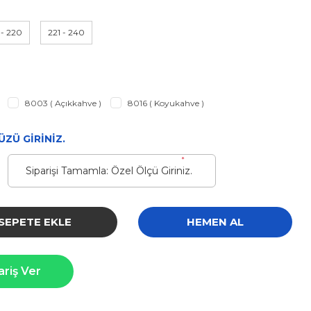
 - 220
221 - 240
8003 ( Açıkkahve )
8016 ( Koyukahve )
ZÜ GİRİNİZ.
*
SEPETE EKLE
HEMEN AL
ariş Ver