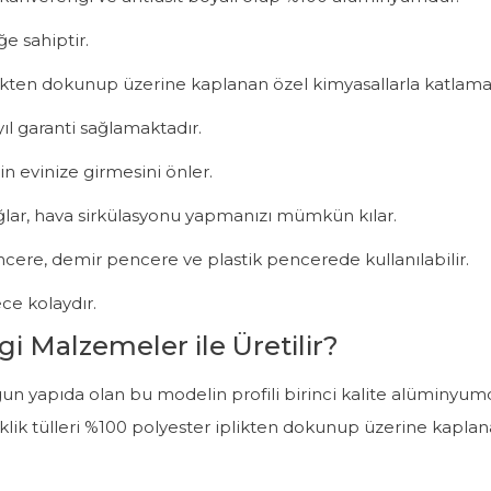
ğe sahiptir.
iplikten dokunup üzerine kaplanan özel kimyasallarla katlamaya
ıl garanti sağlamaktadır.
in evinize girmesini önler.
ağlar, hava sirkülasyonu yapmanızı mümkün kılar.
pencere, demir pencere ve plastik pencerede kullanılabilir.
ce kolaydır.
gi Malzemeler ile Üretilir?
n uygun yapıda olan bu modelin profili birinci kalite alüminy
sineklik tülleri %100 polyester iplikten dokunup üzerine kapl