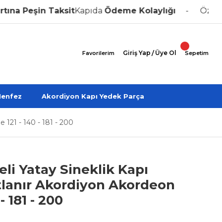
eşin Taksit
Kapıda
Ödeme Kolaylığı
Özel Üreti
Giriş Yap
/
Üye Ol
Favorilerim
Sepetim
enfez
Akordiyon Kapı Yedek Parça
 121 - 140 - 181 - 200
eli Yatay Sineklik Kapı
lanır Akordiyon Akordeon
- 181 - 200