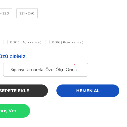
 - 220
221 - 240
8003 ( Açıkkahve )
8016 ( Koyukahve )
ZÜ GİRİNİZ.
*
SEPETE EKLE
HEMEN AL
ariş Ver