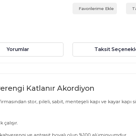
T
Yorumlar
Taksit Seçenekl
verengi Katlanır Akordiyon
sından stor, pileli, sabit, menteşeli kapı ve kayar kapı sine
 çalışır.
az, kahverengi ve antrasit boyalı olup %100 alüminyumdur.