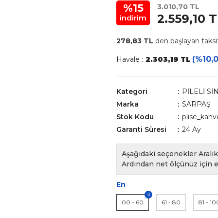
%15
3.010,70 TL
2.559,10 
indirim
278,83 TL
den başlayan taksit
(%10,0
Havale :
2.303,19 TL
Kategori
PİLELİ Sİ
Marka
SARPAŞ
Stok Kodu
plise_kah
Garanti Süresi
24 Ay
Aşağıdaki seçenekler Aralık 
Ardından net ölçünüz için e
En
00 - 60
61 - 80
81 - 10