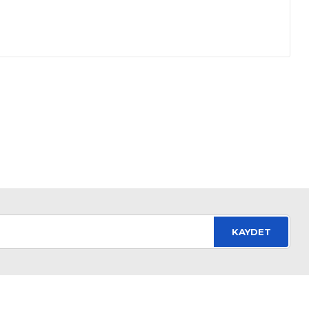
mıza iletebilirsiniz.
KAYDET