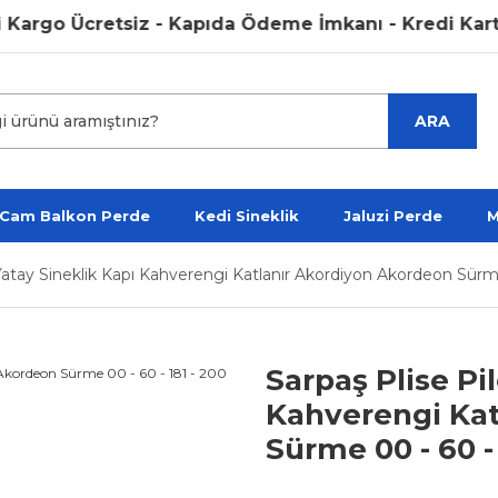
rgo Ücretsiz - Kapıda Ödeme İmkanı - Kredi Kartına P
ARA
 Cam Balkon Perde
Kedi Sineklik
Jaluzi Perde
M
i Yatay Sineklik Kapı Kahverengi Katlanır Akordiyon Akordeon Sürm
Sarpaş Plise Pil
Kahverengi Kat
Sürme 00 - 60 - 