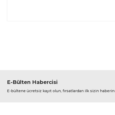
Bu ürünün fiyat bilgisi, resim, ürün açıklamalarında ve diğer
Görüş ve önerileriniz için teşekkür ederiz.
Ürün resmi kalitesiz, bozuk veya görüntülenemiyor.
Ürün açıklamasında eksik bilgiler bulunuyor.
Ürün bilgilerinde hatalar bulunuyor.
Ürün fiyatı diğer sitelerden daha pahalı.
Bu ürüne benzer farklı alternatifler olmalı.
E-Bülten Habercisi
E-bültene ücretsiz kayıt olun, fırsatlardan ilk sizin haberin