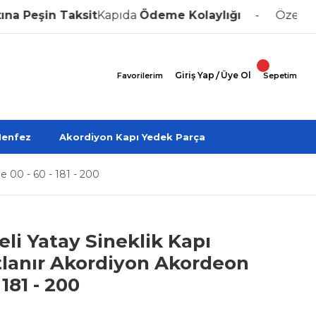
eşin Taksit
Kapıda
Ödeme Kolaylığı
Özel Üreti
Giriş Yap
/
Üye Ol
Favorilerim
Sepetim
enfez
Akordiyon Kapı Yedek Parça
e 00 - 60 - 181 - 200
eli Yatay Sineklik Kapı
lanır Akordiyon Akordeon
181 - 200