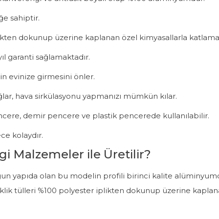
ğe sahiptir.
iplikten dokunup üzerine kaplanan özel kimyasallarla katlamaya
ıl garanti sağlamaktadır.
in evinize girmesini önler.
ağlar, hava sirkülasyonu yapmanızı mümkün kılar.
pencere, demir pencere ve plastik pencerede kullanılabilir.
ce kolaydır.
gi Malzemeler ile Üretilir?
n uygun yapıda olan bu modelin profili birinci kalite alüminy
sineklik tülleri %100 polyester iplikten dokunup üzerine kapl