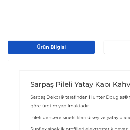
Ürün Bilgisi
Sarpaş Pileli Yatay Kapı Kah
Sarpaş Dekor® tarafından Hunter Douglas® firma
göre üretim yapılmaktadır.
Pileli pencere sineklikleri dikey ve yatay olarak
Sunflex sineklik profilleri elektrostatik bey