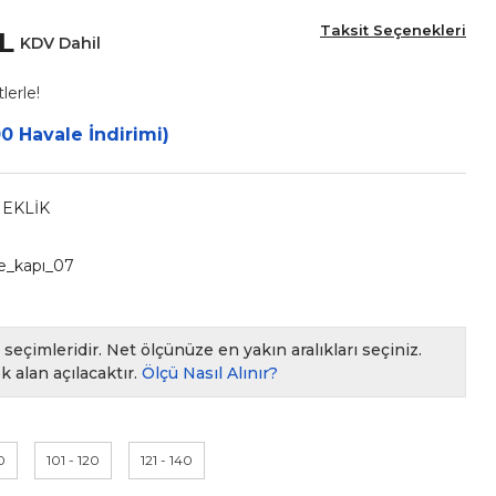
Taksit Seçenekleri
TL
KDV Dahil
lerle!
0 Havale İndirimi)
NEKLİK
ve_kapı_07
seçimleridir. Net ölçünüze en yakın aralıkları seçiniz.
k alan açılacaktır.
Ölçü Nasıl Alınır?
0
101 - 120
121 - 140