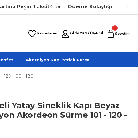
Peşin Taksit
Kapıda
Ödeme Kolaylığı
Özel Üret
Giriş Yap
/
Üye Ol
Favorilerim
Sepetim
enfez
Akordiyon Kapı Yedek Parça
- 120 - 00 - 180
leli Yatay Sineklik Kapı Beyaz
yon Akordeon Sürme 101 - 120 -