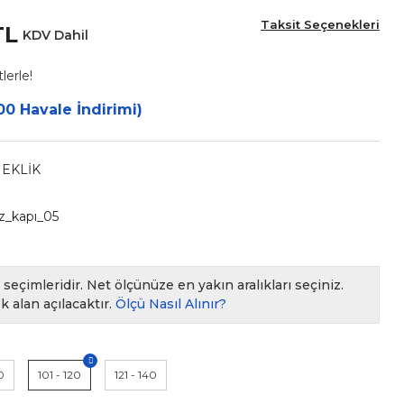
Taksit Seçenekleri
TL
KDV Dahil
lerle!
00 Havale İndirimi)
NEKLİK
z_kapı_05
seçimleridir. Net ölçünüze en yakın aralıkları seçiniz.
k alan açılacaktır.
Ölçü Nasıl Alınır?
0
101 - 120
121 - 140