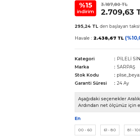
%15
3.187,80 TL
2.709,63 
indirim
295,24 TL
den başlayan taksit
(%10,
Havale :
2.438,67 TL
Kategori
PİLELİ Sİ
Marka
SARPAŞ
Stok Kodu
plise_beya
Garanti Süresi
24 Ay
Aşağıdaki seçenekler Aralık 
Ardından net ölçünüz için e
En
00 - 60
61 - 80
81 - 10