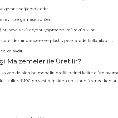
ıl garanti sağlamaktadır.
in evinize girmesini önler.
ağlar, hava sirkülasyonu yapmanızı mümkün kılar.
pencere, demir pencere ve plastik pencerede kullanılabilir.
ce kolaydır.
gi Malzemeler ile Üretilir?
n uygun yapıda olan bu modelin profili birinci kalite alüminy
sineklik tülleri %100 polyester iplikten dokunup üzerine kapl