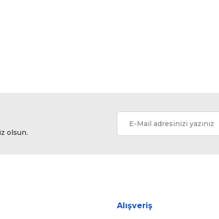
Bu ürüne ilk yorumu siz yapın!
Yorum Yaz
iz olsun.
Gönder
Alışveriş