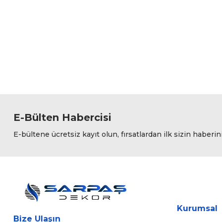
Görüş ve önerileriniz için teşekkür ederiz.
Ürün resmi kalitesiz, bozuk veya görüntülenemiyor.
Ürün açıklamasında eksik bilgiler bulunuyor.
Ürün bilgilerinde hatalar bulunuyor.
Ürün fiyatı diğer sitelerden daha pahalı.
Bu ürüne benzer farklı alternatifler olmalı.
E-Bülten Habercisi
E-bültene ücretsiz kayıt olun, fırsatlardan ilk sizin haberin
Kurumsal
Bize Ulaşın