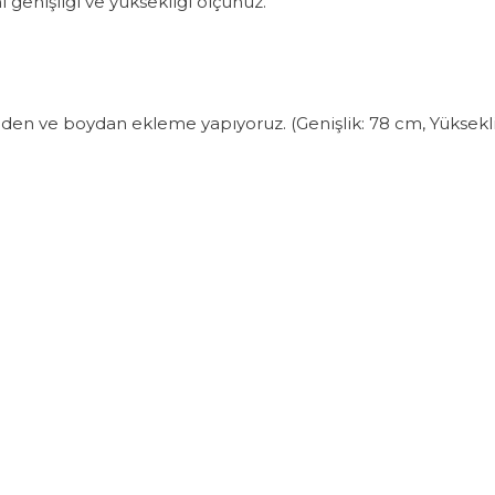
ı genişliği ve yüksekliği ölçünüz.
nden ve boydan ekleme yapıyoruz. (Genişlik: 78 cm, Yükseklik