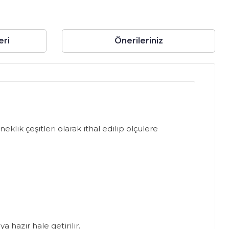
eri
Önerileriniz
klik çeşitleri olarak ithal edilip ölçülere
 hazır hale getirilir.