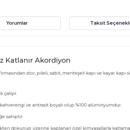
Yorumlar
Taksit Seçenekl
az Katlanır Akordiyon
sından stor, pileli, sabit, menteşeli kapı ve kayar kapı sine
 çalışır.
az, kahverengi ve antrasit boyalı olup %100 alüminyumdur.
ğe sahiptir.
iplikten dokunup üzerine kaplanan özel kimyasallarla katlamaya