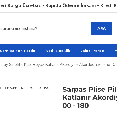
argo Ücretsiz - Kapıda Ödeme İmkanı - Kredi Kartına 
ARA
 Cam Balkon Perde
Kedi Sineklik
Jaluzi Perde
M
i Yatay Sineklik Kapı Beyaz Katlanır Akordiyon Akordeon Sürme 101 
Sarpaş Plise Pi
Katlanır Akordi
00 - 180