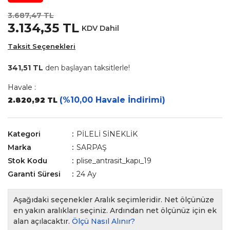
3.687,47 TL
3.134,35 TL
KDV Dahil
Taksit Seçenekleri
341,51 TL
den başlayan taksitlerle!
Havale :
(%10,00 Havale İndirimi)
2.820,92 TL
Kategori
PİLELİ SİNEKLİK
Marka
SARPAŞ
Stok Kodu
plise_antrasit_kapı_19
Garanti Süresi
24 Ay
Aşağıdaki seçenekler Aralık seçimleridir. Net ölçünüze
en yakın aralıkları seçiniz. Ardından net ölçünüz için ek
alan açılacaktır.
Ölçü Nasıl Alınır?