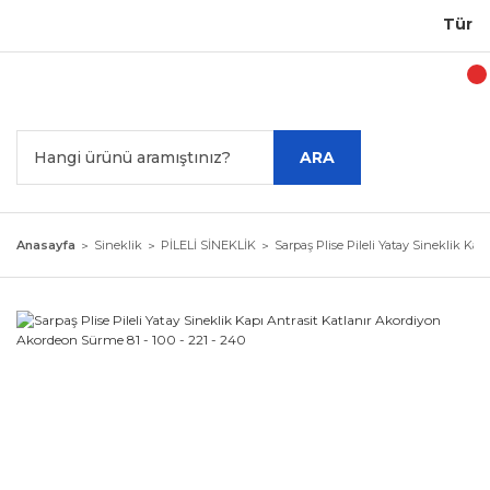
Türkiye
ARA
Anasayfa
Sineklik
PİLELİ SİNEKLİK
Sarpaş Plise Pileli Yatay Sineklik Kap