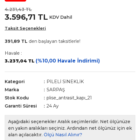
4.231,43 TL
3.596,71 TL
KDV Dahil
Taksit Seçenekleri
391,89 TL
den başlayan taksitlerle!
Havale :
(%10,00 Havale İndirimi)
3.237,04 TL
Kategori
PİLELİ SİNEKLİK
Marka
SARPAŞ
Stok Kodu
plise_antrasit_kapı_21
Garanti Süresi
24 Ay
Aşağıdaki seçenekler Aralık seçimleridir. Net ölçünüze
en yakın aralıkları seçiniz. Ardından net ölçünüz için ek
alan açılacaktır.
Ölçü Nasıl Alınır?