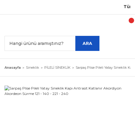
Türkiye
ARA
Anasayfa
Sineklik
PİLELİ SİNEKLİK
Sarpaş Plise Pileli Yatay Sineklik Kap