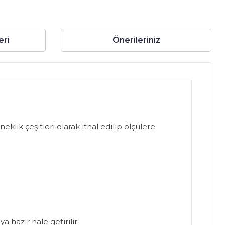
eri
Önerileriniz
klik çeşitleri olarak ithal edilip ölçülere
 hazır hale getirilir.