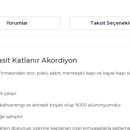
Yorumlar
Taksit Seçenekl
asit Katlanır Akordiyon
sından stor, pileli, sabit, menteşeli kapı ve kayar kapı sine
 çalışır.
az, kahverengi ve antrasit boyalı olup %100 alüminyumdur.
ğe sahiptir.
iplikten dokunup üzerine kaplanan özel kimyasallarla katlamaya