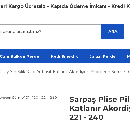
argo Ücretsiz - Kapıda Ödeme İmkanı - Kredi Kartına 
ARA
 Cam Balkon Perde
Kedi Sineklik
Jaluzi Perde
M
 Yatay Sineklik Kapı Antrasit Katlanır Akordiyon Akordeon Sürme 10
Sarpaş Plise Pil
Katlanır Akordi
221 - 240