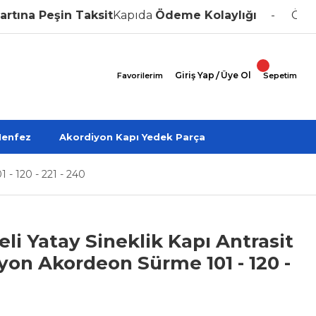
Peşin Taksit
Kapıda
Ödeme Kolaylığı
Özel Üret
Giriş Yap
/
Üye Ol
Favorilerim
Sepetim
enfez
Akordiyon Kapı Yedek Parça
1 - 120 - 221 - 240
eli Yatay Sineklik Kapı Antrasit
yon Akordeon Sürme 101 - 120 -