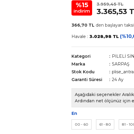
%15
3.959,45 TL
3.365,53 
indirim
366,70 TL
den başlayan taksit
(%10,
Havale :
3.028,98 TL
Kategori
PİLELİ Sİ
Marka
SARPAŞ
Stok Kodu
plise_antr
Garanti Süresi
24 Ay
Aşağıdaki seçenekler Aralık 
Ardından net ölçünüz için e
En
00 - 60
61 - 80
81 - 10