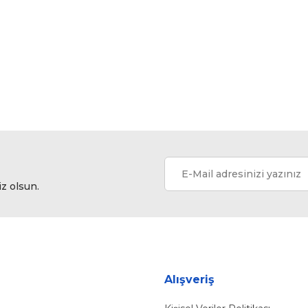
Bu ürüne ilk yorumu siz yapın!
Yorum Yaz
iz olsun.
Gönder
Alışveriş