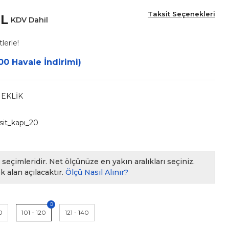
Taksit Seçenekleri
TL
KDV Dahil
lerle!
00 Havale İndirimi)
NEKLİK
asit_kapı_20
seçimleridir. Net ölçünüze en yakın aralıkları seçiniz.
k alan açılacaktır.
Ölçü Nasıl Alınır?
0
101 - 120
121 - 140