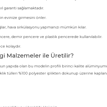
ıl garanti sağlamaktadır.
in evinize girmesini önler.
ağlar, hava sirkülasyonu yapmanızı mümkün kılar.
pencere, demir pencere ve plastik pencerede kullanılabilir.
ce kolaydır.
gi Malzemeler ile Üretilir?
n uygun yapıda olan bu modelin profili birinci kalite alüminy
sineklik tülleri %100 polyester iplikten dokunup üzerine kapl