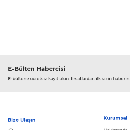
Görüş ve önerileriniz için teşekkür ederiz.
Ürün resmi kalitesiz, bozuk veya görüntülenemiyor.
Ürün açıklamasında eksik bilgiler bulunuyor.
Ürün bilgilerinde hatalar bulunuyor.
Ürün fiyatı diğer sitelerden daha pahalı.
Bu ürüne benzer farklı alternatifler olmalı.
E-Bülten Habercisi
E-bültene ücretsiz kayıt olun, fırsatlardan ilk sizin haberin
Kurumsal
Bize Ulaşın