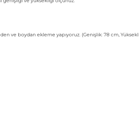
ı genişliği ve yüksekliği ölçünüz.
nden ve boydan ekleme yapıyoruz. (Genişlik: 78 cm, Yükseklik