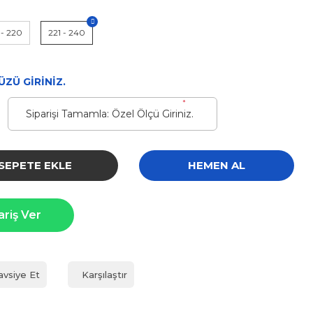
 - 220
221 - 240
ZÜ GİRİNİZ.
*
SEPETE EKLE
HEMEN AL
ariş Ver
avsiye Et
Karşılaştır