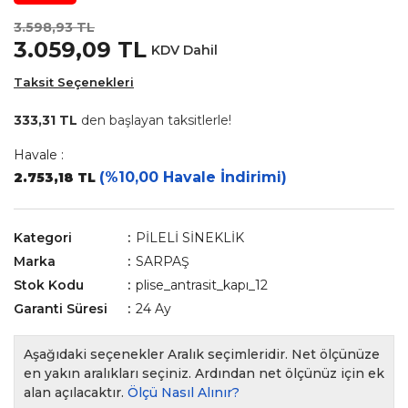
3.598,93 TL
3.059,09 TL
KDV Dahil
Taksit Seçenekleri
333,31 TL
den başlayan taksitlerle!
Havale :
(%10,00 Havale İndirimi)
2.753,18 TL
Kategori
PİLELİ SİNEKLİK
Marka
SARPAŞ
Stok Kodu
plise_antrasit_kapı_12
Garanti Süresi
24 Ay
Aşağıdaki seçenekler Aralık seçimleridir. Net ölçünüze
en yakın aralıkları seçiniz. Ardından net ölçünüz için ek
alan açılacaktır.
Ölçü Nasıl Alınır?