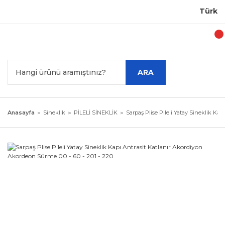
Türkiye'
ARA
Anasayfa
Sineklik
PİLELİ SİNEKLİK
Sarpaş Plise Pileli Yatay Sineklik Ka