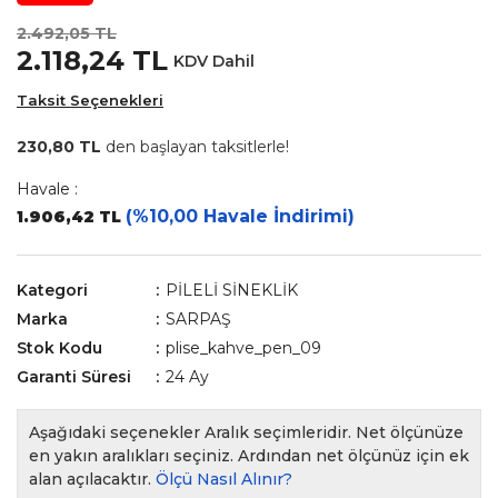
2.492,05 TL
2.118,24 TL
KDV Dahil
Taksit Seçenekleri
230,80 TL
den başlayan taksitlerle!
Havale :
(%10,00 Havale İndirimi)
1.906,42 TL
Kategori
PİLELİ SİNEKLİK
Marka
SARPAŞ
Stok Kodu
plise_kahve_pen_09
Garanti Süresi
24 Ay
Aşağıdaki seçenekler Aralık seçimleridir. Net ölçünüze
en yakın aralıkları seçiniz. Ardından net ölçünüz için ek
alan açılacaktır.
Ölçü Nasıl Alınır?