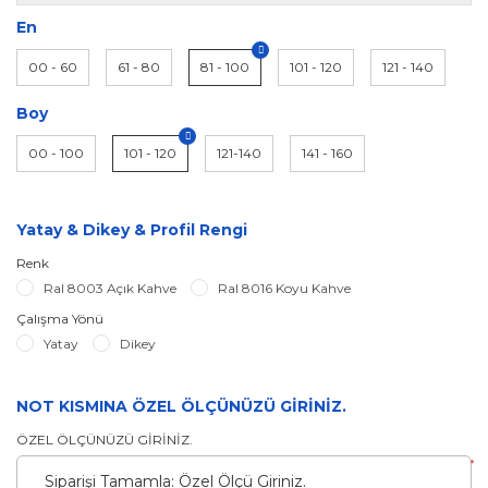
En
00 - 60
61 - 80
81 - 100
101 - 120
121 - 140
Boy
00 - 100
101 - 120
121-140
141 - 160
Yatay & Dikey & Profil Rengi
Renk
Ral 8003 Açık Kahve
Ral 8016 Koyu Kahve
Çalışma Yönü
Yatay
Dikey
NOT KISMINA ÖZEL ÖLÇÜNÜZÜ GİRİNİZ.
ÖZEL ÖLÇÜNÜZÜ GİRİNİZ.
*