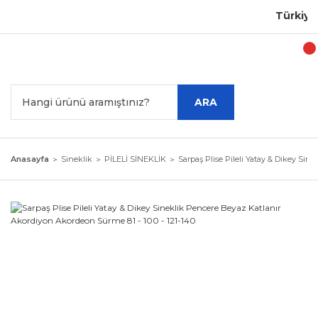
Türkiye'n
ARA
Anasayfa
Sineklik
PİLELİ SİNEKLİK
Sarpaş Plise Pileli Yatay & Dikey Sin