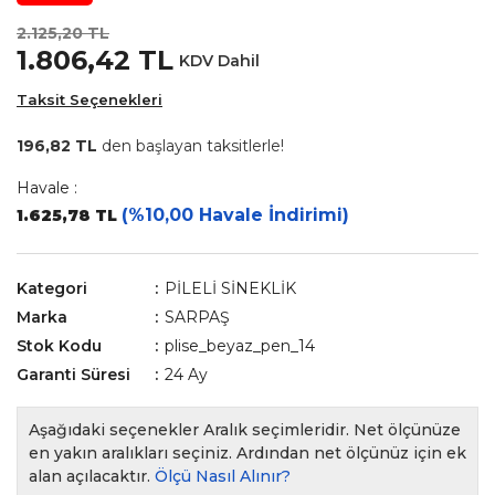
2.125,20 TL
1.806,42 TL
KDV Dahil
Taksit Seçenekleri
196,82 TL
den başlayan taksitlerle!
Havale :
(%10,00 Havale İndirimi)
1.625,78 TL
Kategori
PİLELİ SİNEKLİK
Marka
SARPAŞ
Stok Kodu
plise_beyaz_pen_14
Garanti Süresi
24 Ay
Aşağıdaki seçenekler Aralık seçimleridir. Net ölçünüze
en yakın aralıkları seçiniz. Ardından net ölçünüz için ek
alan açılacaktır.
Ölçü Nasıl Alınır?