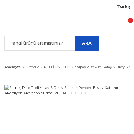
Türkiye'n
ARA
Anasayfa
Sineklik
PİLELİ SİNEKLİK
Sarpaş Plise Pileli Yatay & Dikey Sin