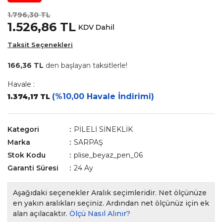
1.796,30 TL
1.526,86 TL
KDV Dahil
Taksit Seçenekleri
166,36 TL
den başlayan taksitlerle!
Havale :
(%10,00 Havale İndirimi)
1.374,17 TL
Kategori
PİLELİ SİNEKLİK
Marka
SARPAŞ
Stok Kodu
plise_beyaz_pen_06
Garanti Süresi
24 Ay
Aşağıdaki seçenekler Aralık seçimleridir. Net ölçünüze
en yakın aralıkları seçiniz. Ardından net ölçünüz için ek
alan açılacaktır.
Ölçü Nasıl Alınır?