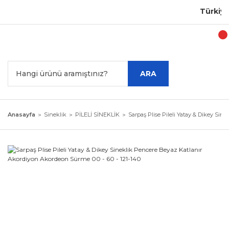
Türkiye'n
ARA
Anasayfa
Sineklik
PİLELİ SİNEKLİK
Sarpaş Plise Pileli Yatay & Dikey Sin