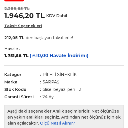
2.289,65 TL
1.946,20 TL
KDV Dahil
Taksit Seçenekleri
212,05 TL
den başlayan taksitlerle!
Havale :
(%10,00 Havale İndirimi)
1.751,58 TL
Kategori
PİLELİ SİNEKLİK
Marka
SARPAŞ
Stok Kodu
plise_beyaz_pen_12
Garanti Süresi
24 Ay
Aşağıdaki seçenekler Aralık seçimleridir. Net ölçünüze
en yakın aralıkları seçiniz. Ardından net ölçünüz için ek
alan açılacaktır.
Ölçü Nasıl Alınır?