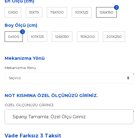
En Ölçü (cm)
0X50
51X75
76X100
101X125
126X150
Boy Ölçü (cm)
0x100
101X125
126X150
151X200
201X250
Mekanizma Yönü
Mekanizma Yönü
*
NOT KISMINA ÖZEL ÖLÇÜNÜZÜ GİRİNİZ.
ÖZEL ÖLÇÜNÜZÜ GİRİNİZ.
*
Vade Farksız 3 Taksit