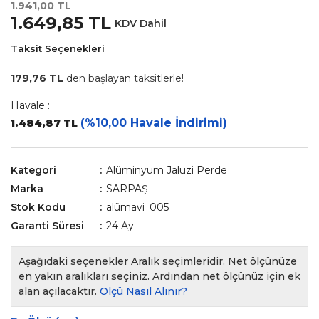
1.941,00 TL
1.649,85 TL
KDV Dahil
Taksit Seçenekleri
179,76 TL
den başlayan taksitlerle!
Havale :
(%10,00 Havale İndirimi)
1.484,87 TL
Kategori
Alüminyum Jaluzi Perde
Marka
SARPAŞ
Stok Kodu
alümavi_005
Garanti Süresi
24 Ay
Aşağıdaki seçenekler Aralık seçimleridir. Net ölçünüze
en yakın aralıkları seçiniz. Ardından net ölçünüz için ek
alan açılacaktır.
Ölçü Nasıl Alınır?