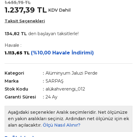
1.455,75 TL
1.237,39 TL
KDV Dahil
Taksit Seçenekleri
134,82 TL
den başlayan taksitlerle!
Havale :
(%10,00 Havale İndirimi)
1.113,65 TL
Kategori
Alüminyum Jaluzi Perde
Marka
SARPAŞ
Stok Kodu
alükahverengi_012
Garanti Süresi
24 Ay
Aşağıdaki seçenekler Aralık seçimleridir. Net ölçünüze
en yakın aralıkları seçiniz. Ardından net ölçünüz için ek
alan açılacaktır.
Ölçü Nasıl Alınır?