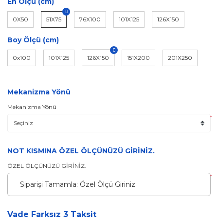
En Ölçü (cm)
0X50
51X75
76X100
101X125
126X150
Boy Ölçü (cm)
0x100
101X125
126X150
151X200
201X250
Mekanizma Yönü
Mekanizma Yönü
*
NOT KISMINA ÖZEL ÖLÇÜNÜZÜ GİRİNİZ.
ÖZEL ÖLÇÜNÜZÜ GİRİNİZ.
*
Vade Farksız 3 Taksit