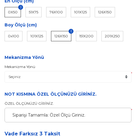
En Ölçü (cm)
0X50
51X75
76X100
101X125
126X150
Boy Ölçü (cm)
0x100
101X125
126X150
151X200
201X250
Mekanizma Yönü
Mekanizma Yönü
*
NOT KISMINA ÖZEL ÖLÇÜNÜZÜ GİRİNİZ.
ÖZEL ÖLÇÜNÜZÜ GİRİNİZ.
*
Vade Farksız 3 Taksit