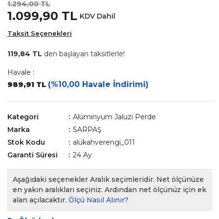
1.294,00 TL
1.099,90 TL
KDV Dahil
Taksit Seçenekleri
119,84 TL
den başlayan taksitlerle!
Havale :
(%10,00 Havale İndirimi)
989,91 TL
Kategori
Alüminyum Jaluzi Perde
Marka
SARPAŞ
Stok Kodu
alükahverengi_011
Garanti Süresi
24 Ay
Aşağıdaki seçenekler Aralık seçimleridir. Net ölçünüze
en yakın aralıkları seçiniz. Ardından net ölçünüz için ek
alan açılacaktır.
Ölçü Nasıl Alınır?