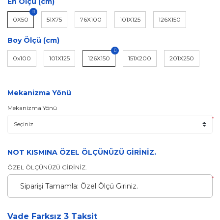
En Ölçü (cm)
0X50
51X75
76X100
101X125
126X150
Boy Ölçü (cm)
0x100
101X125
126X150
151X200
201X250
Mekanizma Yönü
Mekanizma Yönü
*
NOT KISMINA ÖZEL ÖLÇÜNÜZÜ GİRİNİZ.
ÖZEL ÖLÇÜNÜZÜ GİRİNİZ.
*
Vade Farksız 3 Taksit