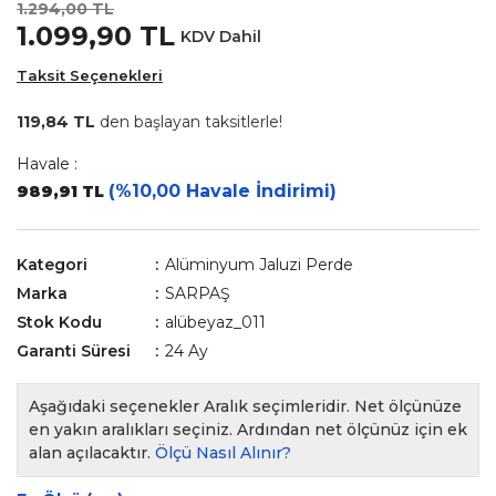
1.294,00 TL
1.099,90 TL
KDV Dahil
Taksit Seçenekleri
119,84 TL
den başlayan taksitlerle!
Havale :
(%10,00 Havale İndirimi)
989,91 TL
Kategori
Alüminyum Jaluzi Perde
Marka
SARPAŞ
Stok Kodu
alübeyaz_011
Garanti Süresi
24 Ay
Aşağıdaki seçenekler Aralık seçimleridir. Net ölçünüze
en yakın aralıkları seçiniz. Ardından net ölçünüz için ek
alan açılacaktır.
Ölçü Nasıl Alınır?