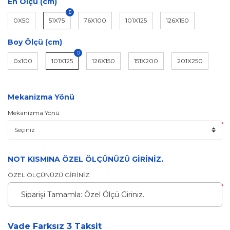
En Ölçü (cm)
0X50
51X75
76X100
101X125
126X150
Boy Ölçü (cm)
0x100
101X125
126X150
151X200
201X250
Mekanizma Yönü
Mekanizma Yönü
*
NOT KISMINA ÖZEL ÖLÇÜNÜZÜ GİRİNİZ.
ÖZEL ÖLÇÜNÜZÜ GİRİNİZ.
*
Vade Farksız 3 Taksit