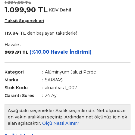
1.294,00 TL
1.099,90 TL
KDV Dahil
Taksit Seçenekleri
119,84 TL
den başlayan taksitlerle!
Havale :
(%10,00 Havale İndirimi)
989,91 TL
Kategori
Alüminyum Jaluzi Perde
Marka
SARPAŞ
Stok Kodu
alüantrasit_007
Garanti Süresi
24 Ay
Aşağıdaki seçenekler Aralık seçimleridir. Net ölçünüze
en yakın aralıkları seçiniz. Ardından net ölçünüz için ek
alan açılacaktır.
Ölçü Nasıl Alınır?